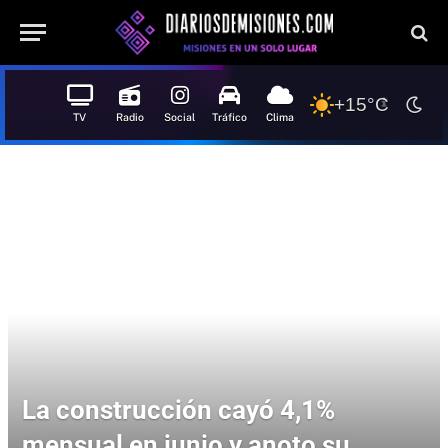
+15°C
TV
Radio
Social
Tráfico
Clima
La construcción cayó 4,1%
mensual en junio y anoto su