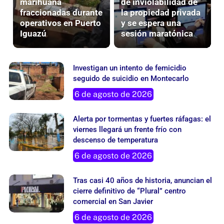
marihuana
de inviolabilidad de
fraccionadas durante
la propiedad privada
operativos en Puerto
y se espera una
Iguazú
sesión maratónica
Investigan un intento de femicidio
seguido de suicidio en Montecarlo
6 de agosto de 2026
Alerta por tormentas y fuertes ráfagas: el
viernes llegará un frente frío con
descenso de temperatura
6 de agosto de 2026
Tras casi 40 años de historia, anuncian el
cierre definitivo de “Plural” centro
comercial en San Javier
6 de agosto de 2026