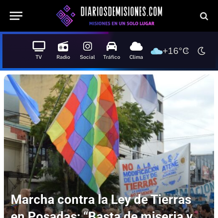
+16°C
TV
Radio
Social
Tráfico
Clima
Marcha contra la Ley de Tierras
en Posadas: “Basta de miseria y