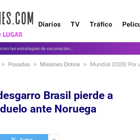
Diarios
TV
Tráfico
Pelic
Misiones, la OPS y Nación fortalecen las estrategias de vacunación con acciones de microplanificación
»
»
»
Posadas
Misiones Online
Mundial 2026: Por un desgar
esgarro Brasil pierde a
 duelo ante Noruega
Twitter