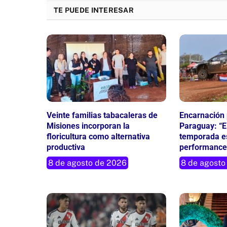
TE PUEDE INTERESAR
Veinte familias tabacaleras de
Encarnación p
Misiones incorporan la
Paraguay: “El
floricultura como alternativa
temporada es
productiva
performance
8 de agosto de 2026
8 de agosto