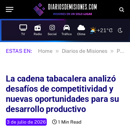
+21°C
TV
Radio
Social
Tráfico
Clima
»
»
ESTAS EN:
Home
Diarios de Misiones
Posadas
La cadena tabacalera analizó
desafíos de competitividad y
nuevas oportunidades para su
desarrollo productivo
3 de julio de 2026
1 Min Read