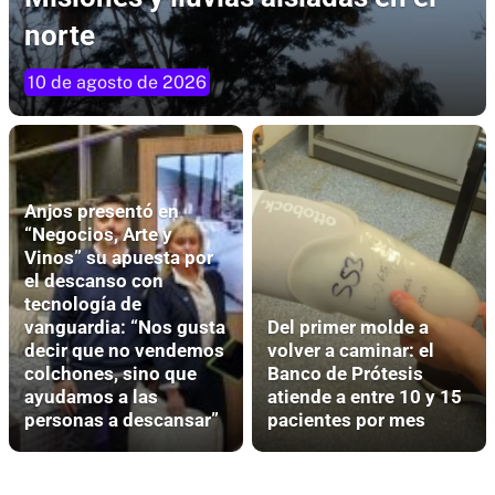
norte
10 de agosto de 2026
Anjos presentó en
“Negocios, Arte y
Vinos” su apuesta por
el descanso con
tecnología de
vanguardia: “Nos gusta
Del primer molde a
decir que no vendemos
volver a caminar: el
colchones, sino que
Banco de Prótesis
ayudamos a las
atiende a entre 10 y 15
personas a descansar”
pacientes por mes