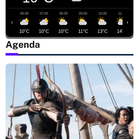
06:00
07:00
08:00
09:00
10:00
11:00
‹
›
10°C
10°C
10°C
11°C
13°C
14°C
Agenda