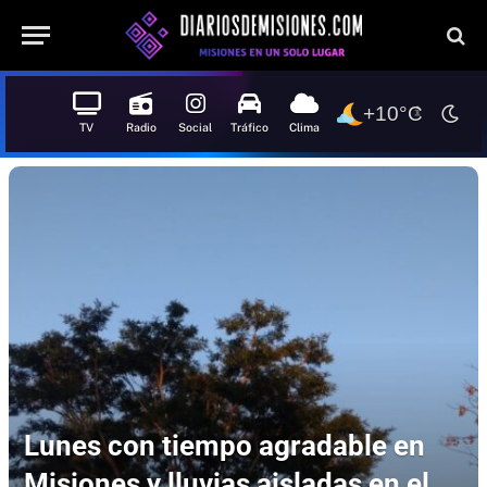
+10°C
TV
Radio
Social
Tráfico
Clima
Lunes con tiempo agradable en
Misiones y lluvias aisladas en el