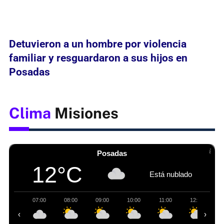
Detuvieron a un hombre por violencia
familiar y resguardaron a sus hijos en
Posadas
Clima
Misiones
Posadas
12°C
Está nublado
07:00
08:00
09:00
10:00
11:00
12:00
‹
›