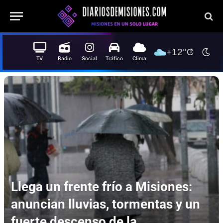
+12°C
TV
Radio
Social
Tráfico
Clima
Llega un frente frío a Misiones:
anuncian lluvias, tormentas y un
fuerte descenso de la