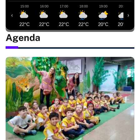
15:00
16:00
17:00
18:00
19:00
20:00
‹
›
22°C
22°C
22°C
22°C
20°C
20°C
Agenda