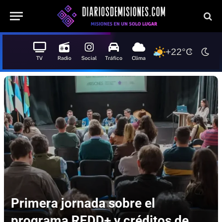
+22°C
TV
Radio
Social
Tráfico
Clima
Primera jornada sobre el
programa REDD+ y créditos de