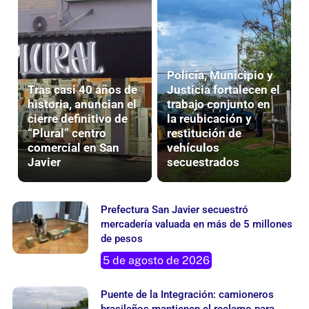
Policía, Municipio y
Tras casi 40 años de
Justicia fortalecen el
historia, anuncian el
trabajo conjunto en
cierre definitivo de
la reubicación y
“Plural” centro
restitución de
comercial en San
vehículos
Javier
secuestrados
Prefectura San Javier secuestró
mercadería valuada en más de 5 millones
de pesos
5 de agosto de 2026
Puente de la Integración: camioneros