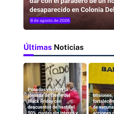
dar con el paradero de un 
desaparecido en Colonia Del
8 de agosto de 2026
Últimas
Noticias
Posadas vive hoy la
jornada de cierre del
Misiones,
Black Friday con
fortalecen
descuentos de hasta el
de vacuna
50%, cuotas sin interés y
acciones 