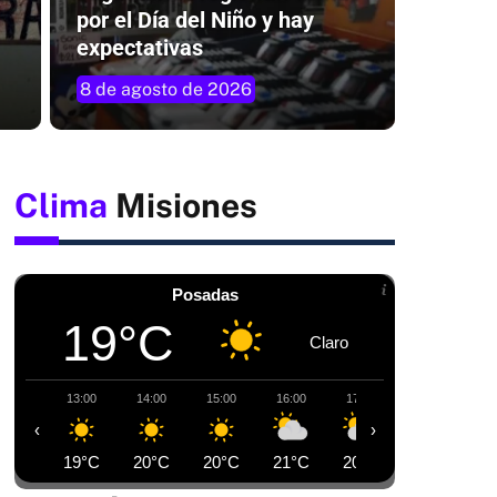
por el Día del Niño y hay
expectativas
8 de agosto de 2026
Clima
Misiones
Posadas
19°C
Claro
13:00
14:00
15:00
16:00
17:00
18:00
1
‹
›
19°C
20°C
20°C
21°C
20°C
19°C
1