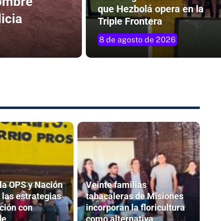
hombre
que Hezbolá opera en la
icia
Triple Frontera
8 de agosto de 2026
 la OPS y Nación
Veinte familias
 las estrategias
tabacaleras de Misiones
ción con
incorporan la floricultura
de
como alternativa