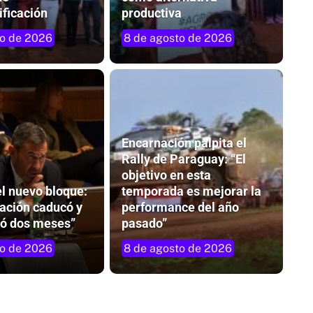
ificación
productiva
to de 2026
8 de agosto de 2026
Encarnación palpita el
Rally de Paraguay: “El
objetivo en esta
el nuevo bloque:
temporada es mejorar la
ación caducó y
performance del año
uró dos meses”
pasado”
to de 2026
8 de agosto de 2026
n del
Misiones homenajea a María Ofelia y
celebra el aporte de las mujeres al
chamamé