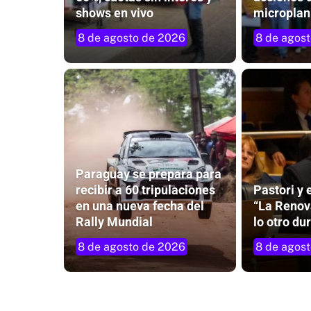
shows en vivo
microplan
8 de agosto de 2026
8 de agos
Paraguay se prepara para
recibir a 60 tripulaciones
Pastori y 
en una nueva fecha del
“La Renov
Rally Mundial
lo otro d
8 de agosto de 2026
8 de agos
Charla abierta para abordar el orige
fútbol y la hipótesis que lo vincula a
Misiones