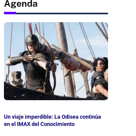
Agenda
Un viaje imperdible: La Odisea continúa
Mes de
en el IMAX del Conocimiento
leer, j