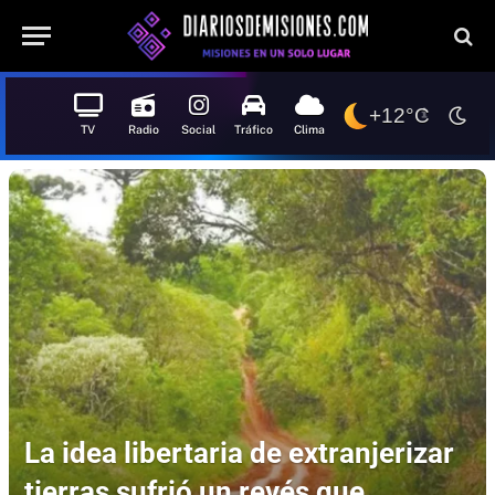
+12°C
TV
Radio
Social
Tráfico
Clima
La idea libertaria de extranjerizar
tierras sufrió un revés que