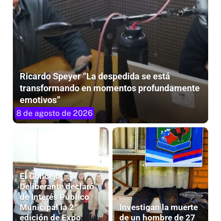
Ricardo Speyer “La despedida se está
transformando en momentos profundamente
emotivos”
8 de agosto de 2026
El Concejo
Deliberante declaró
de Interés Público
Municipal la 2°
Investigan la muerte
edición de Expo
de un hombre de 27
CAMEM Provincial
años tras un