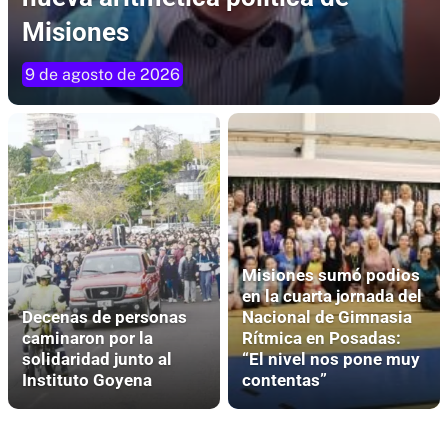
Misiones
9 de agosto de 2026
Misiones sumó podios
en la cuarta jornada del
Decenas de personas
Nacional de Gimnasia
caminaron por la
Rítmica en Posadas:
solidaridad junto al
“El nivel nos pone muy
Instituto Goyena
contentas”