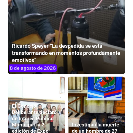
Ricardo Speyer “La despedida se está
transformando en momentos profundamente
emotivos”
8 de agosto de 2026
El Concejo
Deliberante declaró
de Interés Público
Municipal la 2°
Investigan la muerte
edición de Expo
de un hombre de 27
CAMEM Provincial
años tras un