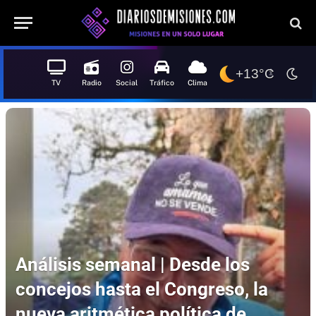
+13°C
TV
Radio
Social
Tráfico
Clima
Análisis semanal | Desde los
concejos hasta el Congreso, la
nueva aritmética política de