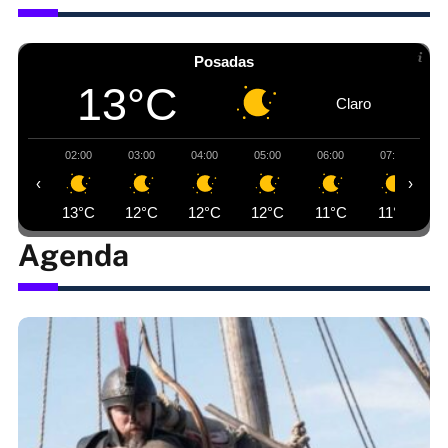
Posadas
13°C
Claro
02:00
03:00
04:00
05:00
06:00
07:00
‹
›
13°C
12°C
12°C
12°C
11°C
11°C
Agenda