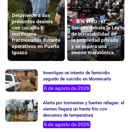
Detuvieron a dos
presuntos dealers
EN VIVO | El
con cocaína y
Senado debate la Ley
marihuana
de inviolabilidad de
fraccionadas durante
la propiedad privada
operativos en Puerto
y se espera una
Iguazú
sesión maratónica
Investigan un intento de femicidio
seguido de suicidio en Montecarlo
6 de agosto de 2026
Alerta por tormentas y fuertes ráfagas: el
viernes llegará un frente frío con
descenso de temperatura
6 de agosto de 2026