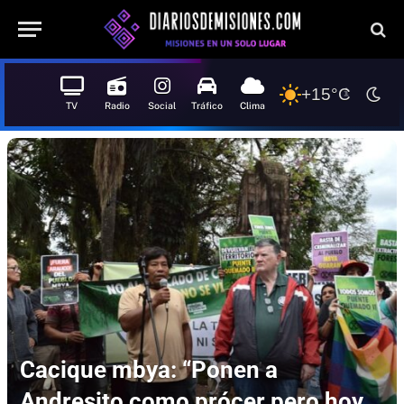
+15°C
TV
Radio
Social
Tráfico
Clima
Cacique mbya: “Ponen a
Andresito como prócer pero hoy