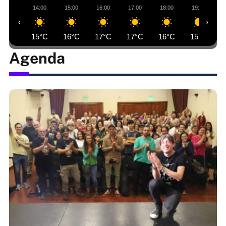
14:00
15:00
16:00
17:00
18:00
19:00
‹
›
15°C
16°C
17°C
17°C
16°C
15°C
Agenda