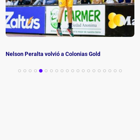
A Mitre no le alcanzó y perdió ante El Ceibo