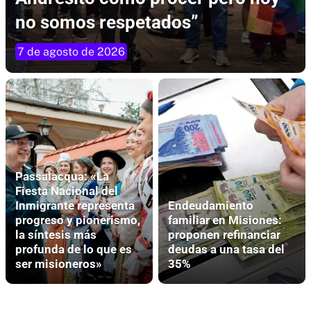
no somos respetados”
7 de agosto de 2026
Passalacqua: «La
Fiesta Nacional del
Inmigrante representa
Endeudamiento
progreso y pionerismo,
familiar en Misiones:
la síntesis más
proponen refinanciar
profunda de lo que es
deudas a una tasa del
ser misioneros»
35%