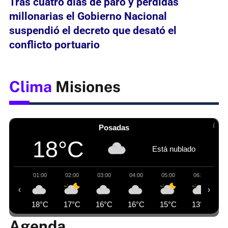
Tras cuatro días de paro y pérdidas
millonarias el Gobierno Nacional
suspendió el decreto que desató el
conflicto portuario
Clima
Misiones
Posadas
18°C
Está nublado
01:00
02:00
03:00
04:00
05:00
06:00
‹
›
18°C
17°C
16°C
16°C
15°C
13°C
Agenda