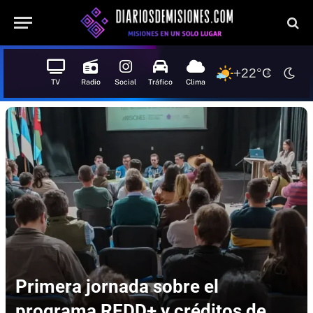
+22°C
TV
Radio
Social
Tráfico
Clima
Primera jornada sobre el
programa REDD+ y créditos de