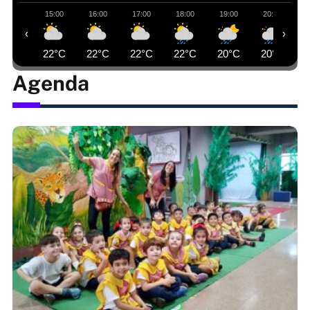
15:00
16:00
17:00
18:00
19:00
20:00
‹
›
22°C
22°C
22°C
22°C
20°C
20°C
Agenda