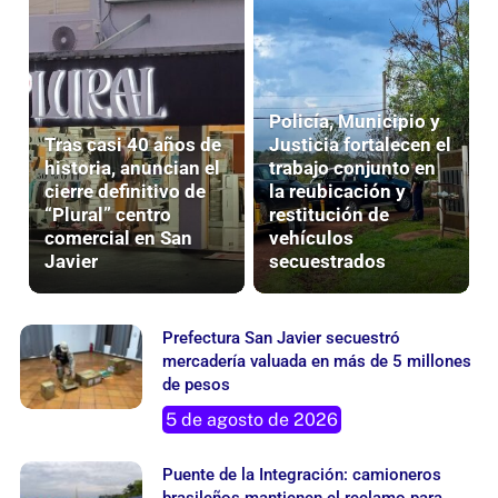
Policía, Municipio y
Tras casi 40 años de
Justicia fortalecen el
historia, anuncian el
trabajo conjunto en
cierre definitivo de
la reubicación y
“Plural” centro
restitución de
comercial en San
vehículos
Javier
secuestrados
Prefectura San Javier secuestró
mercadería valuada en más de 5 millones
de pesos
5 de agosto de 2026
Puente de la Integración: camioneros