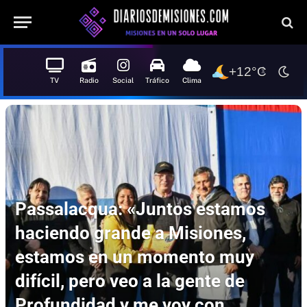
+12°C
TV
Radio
Social
Tráfico
Clima
Passalacqua: «Juntos estamos
haciendo grande a Misiones,
estamos en un momento muy
difícil, pero veo a la gente de
Profundidad y me voy con