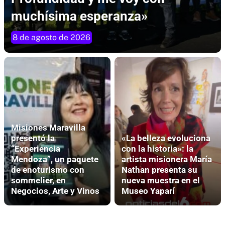
muchísima esperanza»
8 de agosto de 2026
Misiones Maravilla
presentó la
«La belleza evoluciona
“Experiencia
con la historia»: la
Mendoza”, un paquete
artista misionera María
de enoturismo con
Nathan presenta su
sommelier, en
nueva muestra en el
Negocios, Arte y Vinos
Museo Yaparí