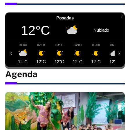
Posadas
12°C
Nublado
01:00
02:00
03:00
04:00
05:00
06:00
‹
›
12°C
12°C
12°C
12°C
12°C
12°C
Agenda