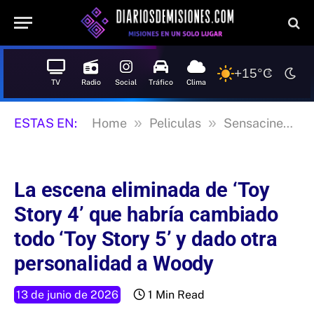
+15°C
TV
Radio
Social
Tráfico
Clima
»
»
»
ESTAS EN:
Home
Peliculas
Sensacine
L
La escena eliminada de ‘Toy
Story 4’ que habría cambiado
todo ‘Toy Story 5’ y dado otra
personalidad a Woody
13 de junio de 2026
1 Min Read