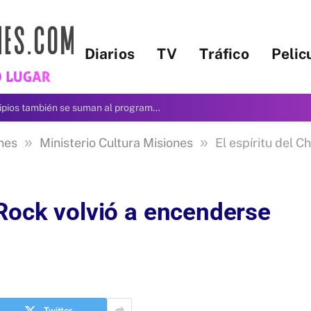
Diarios
TV
Tráfico
Pelic
A partir de este jueves, 13 municipios también se suman al programa Ahora Patente
»
»
nes
Ministerio Cultura Misiones
El espíritu del Cha
-Rock volvió a encenderse
Twitter