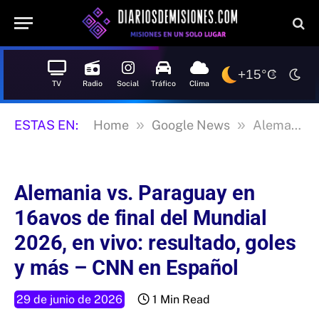
+15°C
TV
Radio
Social
Tráfico
Clima
»
»
ESTAS EN:
Home
Google News
Alemania vs. Paraguay en 16avos de final del Mundial 2026, en vivo: resultado, goles y más – CNN en Español
Alemania vs. Paraguay en
16avos de final del Mundial
2026, en vivo: resultado, goles
y más – CNN en Español
29 de junio de 2026
1 Min Read