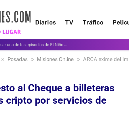
Diarios
TV
Tráfico
Pelic
La región se prepara para atravesar uno de los episodios de El Niño más intensos en 150 años
»
»
»
Posadas
Misiones Online
ARCA exime del Impuesto al Cheq
to al Cheque a billeteras
 cripto por servicios de