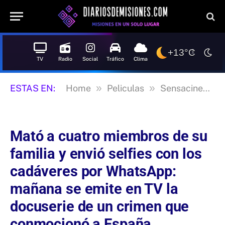
+13°C
TV
Radio
Social
Tráfico
Clima
»
»
»
ESTAS EN:
Home
Peliculas
Sensacine
M
Mató a cuatro miembros de su
familia y envió selfies con los
cadáveres por WhatsApp:
mañana se emite en TV la
docuserie de un crimen que
conmocionó a España