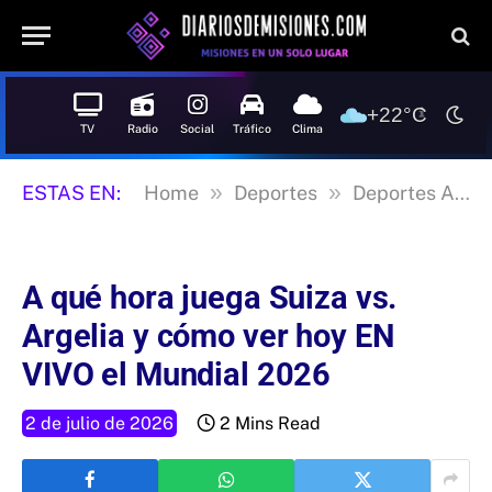
+22°C
TV
Radio
Social
Tráfico
Clima
»
»
ESTAS EN:
Home
Deportes
Deportes Argentina
A qué hora juega Suiza vs.
Argelia y cómo ver hoy EN
VIVO el Mundial 2026
2 de julio de 2026
2 Mins Read