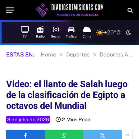
+20°C
TV
Radio
Social
Tráfico
Clima
»
»
ESTAS EN:
Home
Deportes
Deportes Argentina
Video: el llanto de Salah luego
de la clasificación de Egipto a
octavos del Mundial
3 de julio de 2026
2 Mins Read