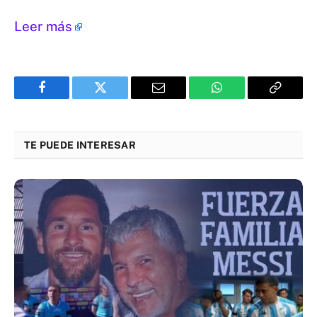
Leer más
Facebook
Twitter
Email
WhatsApp
Copy
Link
TE PUEDE INTERESAR