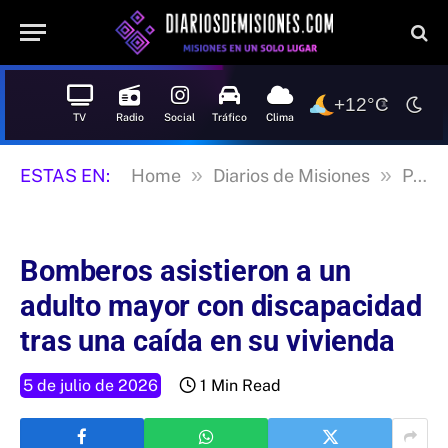
+12°C
TV
Radio
Social
Tráfico
Clima
»
»
ESTAS EN:
Home
Diarios de Misiones
Posadas
Bomberos asistieron a un
adulto mayor con discapacidad
tras una caída en su vivienda
5 de julio de 2026
1 Min Read