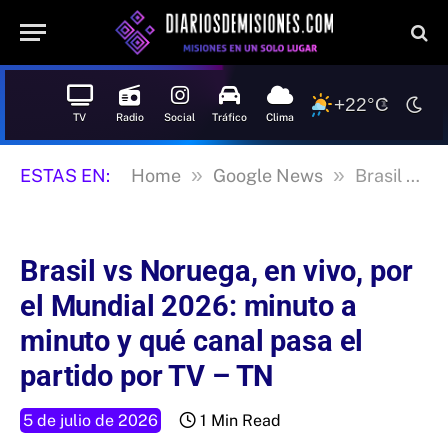
+22°C
TV
Radio
Social
Tráfico
Clima
»
»
ESTAS EN:
Home
Google News
Brasil vs Noruega, en vivo, por el Mundial 2026: minuto a minuto y qué canal pasa el partido por TV – TN
Brasil vs Noruega, en vivo, por
el Mundial 2026: minuto a
minuto y qué canal pasa el
partido por TV – TN
5 de julio de 2026
1 Min Read