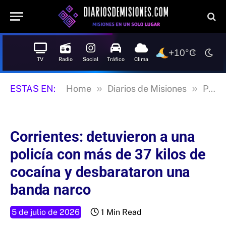
+10°C
TV
Radio
Social
Tráfico
Clima
»
»
ESTAS EN:
Home
Diarios de Misiones
Posadas
Corrientes: detuvieron a una
policía con más de 37 kilos de
cocaína y desbarataron una
banda narco
5 de julio de 2026
1 Min Read