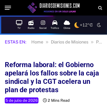
+12°C
TV
Radio
Social
Tráfico
Clima
»
»
ESTAS EN:
Home
Diarios de Misiones
Posadas
Reforma laboral: el Gobierno
apelará los fallos sobre la caja
sindical y la CGT acelera un
plan de protestas
5 de julio de 2026
2 Mins Read