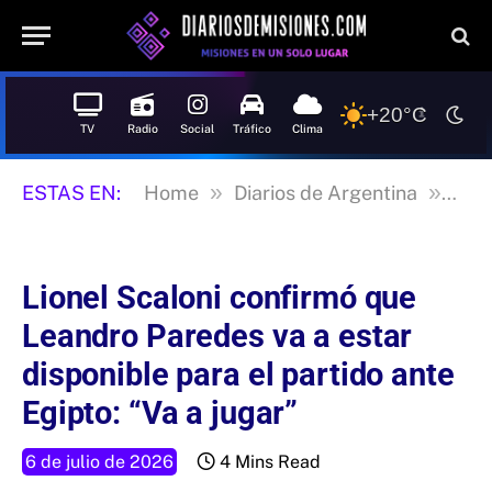
+20°C
TV
Radio
Social
Tráfico
Clima
»
»
ESTAS EN:
Home
Diarios de Argentina
La n
Lionel Scaloni confirmó que
Leandro Paredes va a estar
disponible para el partido ante
Egipto: “Va a jugar”
6 de julio de 2026
4 Mins Read