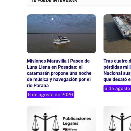
TE PUEDE INTERESAR
Misiones Maravilla | Paseo de
Tras cuatro d
Luna Llena en Posadas: el
pérdidas mil
catamarán propone una noche
Nacional sus
de música y navegación por el
que desató el
río Paraná
6 de agosto
6 de agosto de 2026