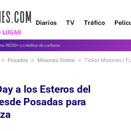
Diarios
TV
Tráfico
Pelic
ama REDD+ y créditos de carbono
»
»
»
Posadas
Misiones Online
Ticket Misiones | Full Day a los Es
Day a los Esteros del
desde Posadas para
rza