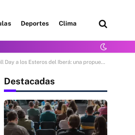
ulas
Deportes
Clima
teros del Iberá: una propuesta desde Posadas para descubrir Puerto Galarza
Destacadas