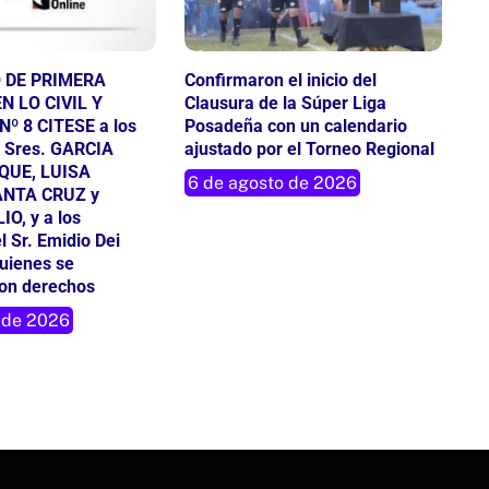
 DE PRIMERA
Confirmaron el inicio del
N LO CIVIL Y
Clausura de la Súper Liga
º 8 CITESE a los
Posadeña con un calendario
 Sres. GARCIA
ajustado por el Torneo Regional
QUE, LUISA
6 de agosto de 2026
ANTA CRUZ y
O, y a los
l Sr. Emidio Dei
quienes se
con derechos
 de 2026