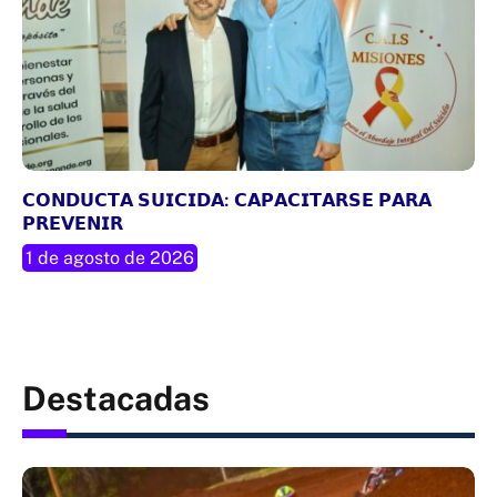
𝗖𝗢𝗡𝗗𝗨𝗖𝗧𝗔 𝗦𝗨𝗜𝗖𝗜𝗗𝗔: 𝗖𝗔𝗣𝗔𝗖𝗜𝗧𝗔𝗥𝗦𝗘 𝗣𝗔𝗥𝗔
𝗣𝗥𝗘𝗩𝗘𝗡𝗜𝗥
1 de agosto de 2026
Destacadas