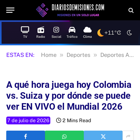
+11°C
TV
Radio
Social
Tráfico
Clima
»
»
ESTAS EN:
Home
Deportes
Deportes Argentina
A qué hora juega hoy Colombia
vs. Suiza y por dónde se puede
ver EN VIVO el Mundial 2026
7 de julio de 2026
2 Mins Read