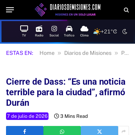
+21°C
TV
Radio
Social
Tráfico
Clima
»
»
ESTAS EN:
Home
Diarios de Misiones
Posadas
Cierre de Dass: “Es una noticia
terrible para la ciudad”, afirmó
Durán
7 de julio de 2026
3 Mins Read