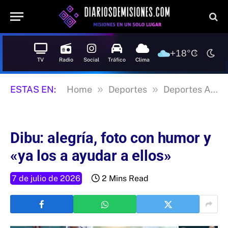
+18°C
TV
Radio
Social
Tráfico
Clima
»
»
ESTAS EN:
Home
Deportes
Deportes Argentina
Dibu: alegría, foto con humor y
«ya los a ayudar a ellos»
7 de julio de 2026
2 Mins Read