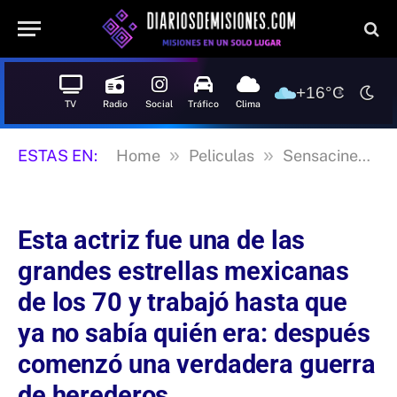
+16°C
TV
Radio
Social
Tráfico
Clima
»
»
»
ESTAS EN:
Home
Peliculas
Sensacine
E
Esta actriz fue una de las
grandes estrellas mexicanas
de los 70 y trabajó hasta que
ya no sabía quién era: después
comenzó una verdadera guerra
de herederos