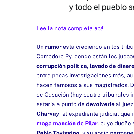
Leé la nota completa acá
Un
rumor
está creciendo en los tribu
Comodoro Py, donde están los juece
corrupción política, lavado de dinero
entre pocas investigaciones más, au
hacen famosos a sus magistrados. Di
de Casación (hay cuatro tribunales 
estaría a punto de
devolverle
al jue
Charvay
, el expediente judicial que
mega mansión de Pilar
, cuyo dueño 
Pablo Toviggino
, y su socio perman