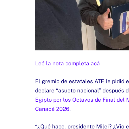
Leé la nota completa acá
El gremio de estatales ATE le pidió 
declare “asueto nacional” después d
Egipto por los Octavos de Final del
Canadá 2026
.
“¿Qué hace, presidente Milei? ¿Vio e