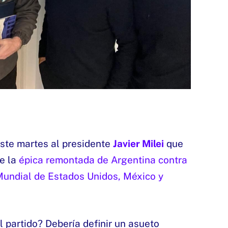
este martes al presidente
Javier Milei
que
e la
épica remontada de Argentina contra
 Mundial de Estados Unidos, México y
l partido? Debería definir un asueto