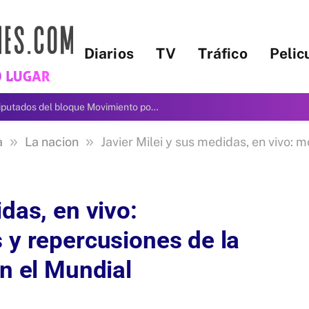
Diarios
TV
Tráfico
Pelic
Passalacqua presentó a los 17 diputados del bloque Movimiento por lo que Viene
»
»
a
La nacion
Javier Milei y sus medidas, en vivo: movimientos judici
das, en vivo:
 y repercusiones de la
en el Mundial