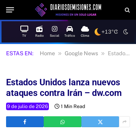
+13°C
TV
Radio
Social
Tráfico
Clima
»
»
ESTAS EN:
Home
Google News
Estados Unidos lanza nuevos ataques contra Irán – dw.com
Estados Unidos lanza nuevos
ataques contra Irán – dw.com
9 de julio de 2026
1 Min Read