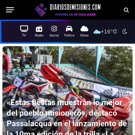
+16°C
TV
Radio
Social
Tráfico
Clima
«Estas fiestas muestran lo mejor
del pueblo misionero», destacó
Passalacqua en el lanzamiento de
la 10ma edición de la trilla «La