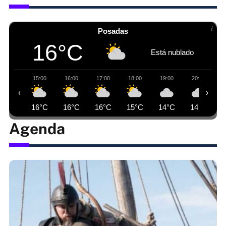
Posadas
16°C
Está nublado
15:00
16:00
17:00
18:00
19:00
20:00
‹
›
16°C
16°C
16°C
15°C
14°C
14°C
Agenda