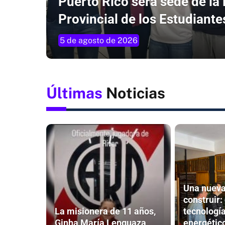
Puerto Rico será sede de la 
Provincial de los Estudiante
5 de agosto de 2026
Últimas
Noticias
Una nueva
construir:
La misionera de 11 años,
tecnología
Ginha María Lenguaza,
energético