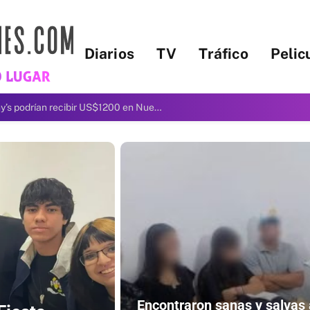
Diarios
TV
Tráfico
Pelic
Casi 2000 trabajadores de Denny’s podrían recibir US$1200 en Nueva York: quiénes califican y cómo reclamar
Encontraron sanas y salvas 