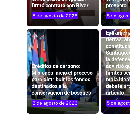
firmó contrato con River
proyecto
5 de agosto de 2026
5 de agos
Extranjeri
tierras: 
constituci
Santiago, 
la defensa
Créditos de carbono:
advirtió q
Misiones inició el proceso
límites se
para distribuir los fondos
mala idea”
destinados a la
debate art
conservación de bosques
artículo
5 de agosto de 2026
5 de agos
Giranda pone en movimiento el sába
las Vacaciones en el Parque