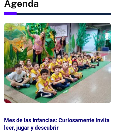
Agenda
Mes de las Infancias: Curiosamente invita
María 
leer, jugar y descubrir
sobre 
Bellez