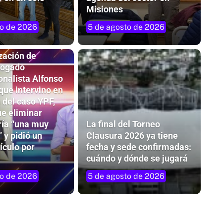
Misiones
to de 2026
5 de agosto de 2026
zación de
abogado
onalista Alfonso
que intervino en
 del caso YPF,
ue eliminar
ría “una muy
La final del Torneo
 y pidió un
Clausura 2026 ya tiene
ículo por
fecha y sede confirmadas:
cuándo y dónde se jugará
to de 2026
5 de agosto de 2026
do de
Un viaje imperdible: La Odisea continúa
en el IMAX del Conocimiento