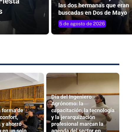
Fiesta
las dos hermanas que eran
s
buscadas en Dos de Mayo
5 de agosto de 2026
Día del Ingeniero
Agrónomo: la
 forma de
capacitación, la tecnología
 confort,
y la jerarquización
 y ahorro
profesional marcan la
 en un solo
agenda del sector en