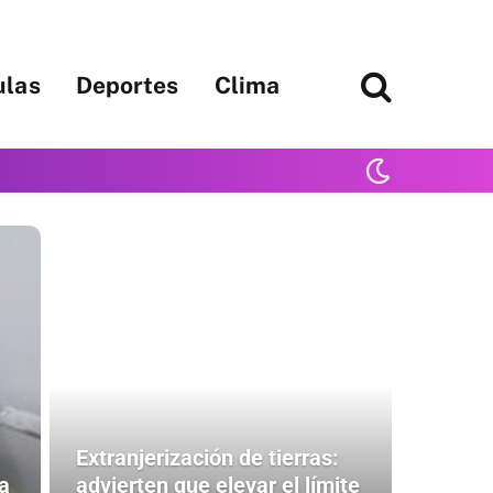
ulas
Deportes
Clima
Extranjerización de tierras:
a
advierten que elevar el límite