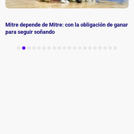
River golpeó primero y quedó a un triunfo del
ascenso