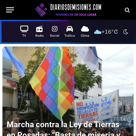
+16°C
TV
Radio
Social
Tráfico
Clima
Marcha contra la Ley de Tierras
en Posadas: “Basta de miseria y