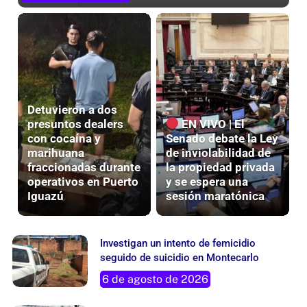
Detuvieron a dos
presuntos dealers
EN VIVO | El
con cocaína y
Senado debate la Ley
marihuana
de inviolabilidad de
fraccionadas durante
la propiedad privada
operativos en Puerto
y se espera una
Iguazú
sesión maratónica
Investigan un intento de femicidio
seguido de suicidio en Montecarlo
6 de agosto de 2026