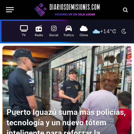
+14°C
TV
Radio
Social
Tráfico
Clima
Puerto Iguazú suma más policías,
tecnología y un nuevo tótem
inteligente para reforzar la