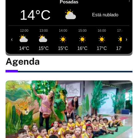
Posadas
14°C
Está nublado
12:00
13:00
14:00
15:00
16:00
17:00
‹
›
14°C
15°C
15°C
16°C
17°C
17°C
Agenda