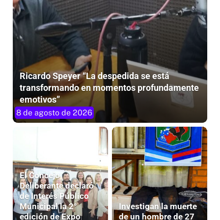
Ricardo Speyer “La despedida se está
transformando en momentos profundamente
emotivos”
8 de agosto de 2026
El Concejo
Deliberante declaró
de Interés Público
Municipal la 2°
Investigan la muerte
edición de Expo
de un hombre de 27
CAMEM Provincial
años tras un