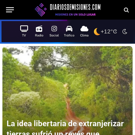
+12°C
TV
Radio
Social
Tráfico
Clima
La idea libertaria de extranjerizar
tierras sufrió un revés que