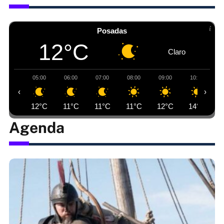
Posadas
12°C
Claro
05:00
06:00
07:00
08:00
09:00
10:00
‹
›
12°C
11°C
11°C
11°C
12°C
14°C
Agenda