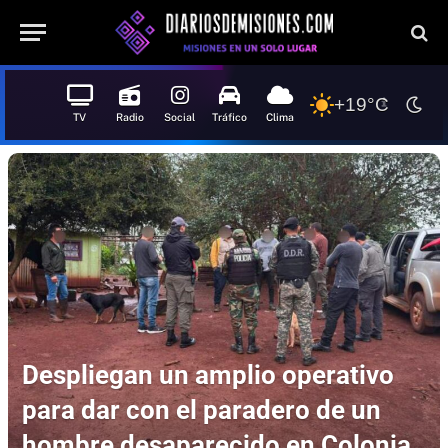
+19°C
TV
Radio
Social
Tráfico
Clima
Despliegan un amplio operativo
para dar con el paradero de un
hombre desaparecido en Colonia