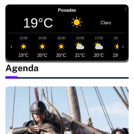
Posadas
19°C
Claro
13:00
14:00
15:00
16:00
17:00
18:00
‹
›
19°C
20°C
20°C
21°C
20°C
19°C
Agenda