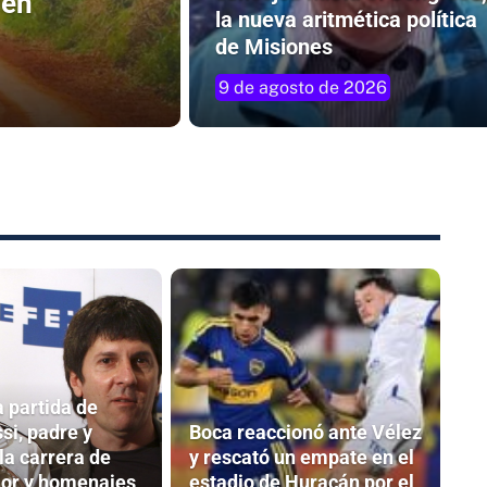
 en
la nueva aritmética política
de Misiones
9 de agosto de 2026
a partida de
si, padre y
Boca reaccionó ante Vélez
la carrera de
y rescató un empate en el
olor y homenajes
estadio de Huracán por el