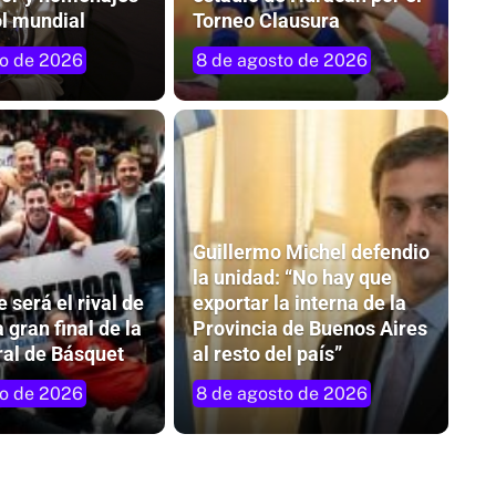
ol mundial
Torneo Clausura
to de 2026
8 de agosto de 2026
Guillermo Michel defendio
la unidad: “No hay que
e será el rival de
exportar la interna de la
a gran final de la
Provincia de Buenos Aires
ral de Básquet
al resto del país”
to de 2026
8 de agosto de 2026
n del
Misiones homenajea a María Ofelia y
celebra el aporte de las mujeres al
chamamé