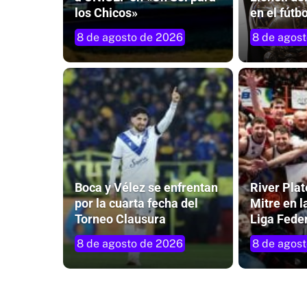
los Chicos»
en el fútb
8 de agosto de 2026
8 de agos
Boca y Vélez se enfrentan
River Plat
por la cuarta fecha del
Mitre en l
Torneo Clausura
Liga Fede
8 de agosto de 2026
8 de agos
Charla abierta para abordar el orige
fútbol y la hipótesis que lo vincula a
Misiones