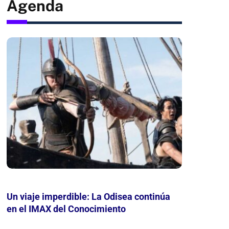
Agenda
Un viaje imperdible: La Odisea continúa
Mes de
en el IMAX del Conocimiento
leer, j