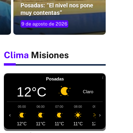
Posadas: “El nivel nos pone
muy contentas”
9 de agosto de 2026
Clima
Misiones
Posadas
12°C
Claro
05:00
06:00
07:00
08:00
09:00
10:00
1
‹
›
12°C
11°C
11°C
11°C
12°C
14°C
1