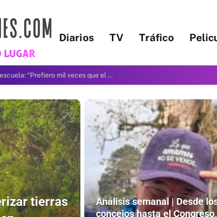
Diarios
TV
Tráfico
Pelic
Greg Abbott asigna créditos fiscales para 4400 viviendas asequibles en Texas
rizar tierras
Análisis semanal | Desde lo
concejos hasta el Congreso,