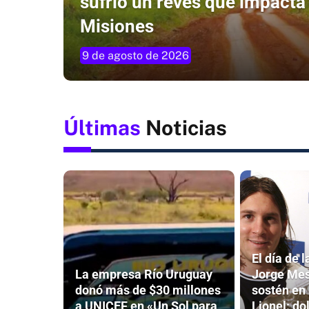
sufrió un revés que impacta
Misiones
9 de agosto de 2026
Últimas
Noticias
El día de l
La empresa Río Uruguay
Jorge Mes
donó más de $30 millones
sostén en 
a UNICEF en «Un Sol para
Lionel: d