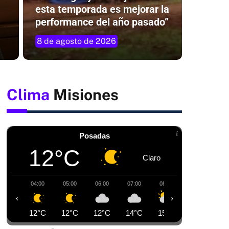
esta temporada es mejorar la
performance del año pasado”
8 de agosto de 2026
Clima
Misiones
Posadas
12°C
Claro
04:00
05:00
06:00
07:00
08:00
09:00
1
‹
›
12°C
12°C
12°C
14°C
15°C
16°C
1