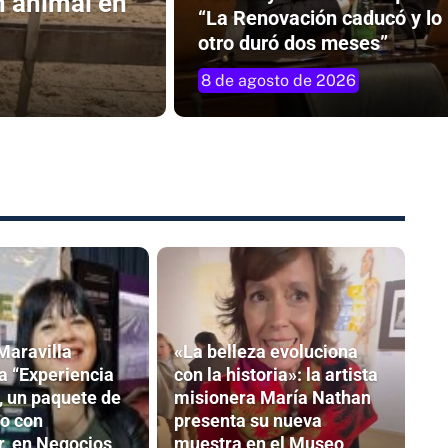
n animal en
“La Renovación caducó y lo
otro duró dos meses”
8 de agosto de 2026
Maravilla
«La belleza evoluciona
a “Experiencia
con la historia»: la artista
 un paquete de
misionera María Nathan
o con
presenta su nueva
, en Negocios,
muestra en el Museo