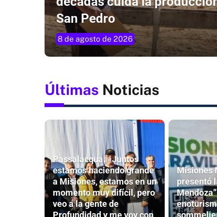
décadas cuida la producció
San Pedro
8 de agosto de 2026
Últimas
Noticias
Passalacqua: «Juntos
estamos haciendo grande
Misiones 
a Misiones, estamos en un
presentó l
momento muy difícil, pero
Mendoza”,
veo a la gente de
enoturism
Profundidad y me voy con
sommelier