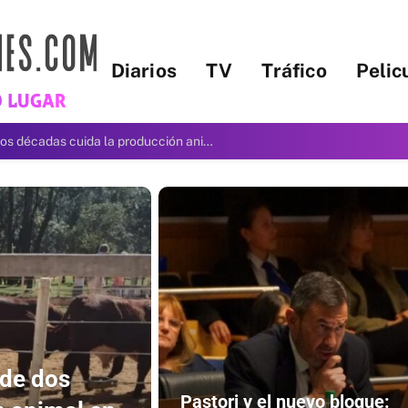
Diarios
TV
Tráfico
Pelic
Gabriel Rolón, psicólogo: “A veces uno desea más haber sido feliz que ser feliz ahora”
 de dos
Pastori y el nuevo bloque: