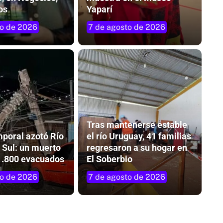
os
Yaparí
to de 2026
7 de agosto de 2026
Tras mantenerse estable
mporal azotó Río
el río Uruguay, 41 familias
 Sul: un muerto
regresaron a su hogar en
1.800 evacuados
El Soberbio
to de 2026
7 de agosto de 2026
do de
Un viaje imperdible: La Odisea continúa
en el IMAX del Conocimiento