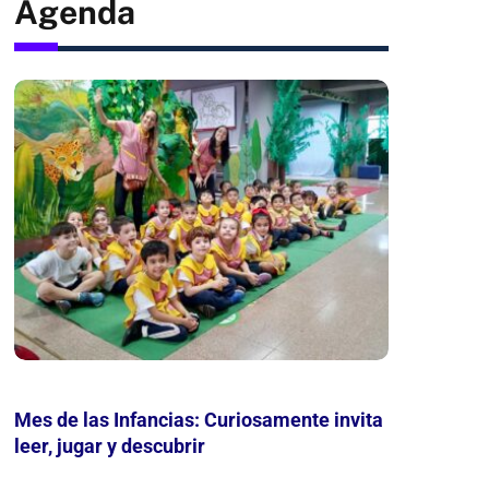
Agenda
Mes de las Infancias: Curiosamente invita
María 
leer, jugar y descubrir
sobre 
Bellez