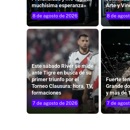
muchísima esperanza»
Arte y Vin
8 de agosto de 2026
8 de agos
Este sábado River se mide
ante Tigre en busca de su
primer triunfo por el
Fuerte te
Torneo Clausura: hora, TV,
Grande do
formaciones
y más de 
7 de agosto de 2026
7 de agos
Giranda pone en movimiento el sába
las Vacaciones en el Parque