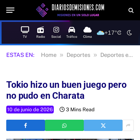
+17°C
TV
Radio
Social
Tráfico
Clima
»
»
ESTAS EN:
Home
Deportes
Deportes en Misiones
Tokio hizo un buen juego pero
no pudo en Charata
10 de junio de 2026
3 Mins Read