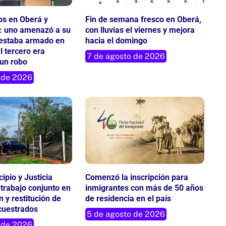
os en Oberá y
Fin de semana fresco en Oberá,
: uno amenazó a su
con lluvias el viernes y mejora
o estaba armado en
hacia el domingo
l tercero era
7 de agosto de 2026
un robo
 de 2026
cipio y Justicia
Comenzó la inscripción para
 trabajo conjunto en
inmigrantes con más de 50 años
n y restitución de
de residencia en el país
cuestrados
5 de agosto de 2026
 de 2026