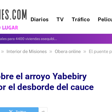
Diarios
TV
Tráfico
Pelic
Greg Abbott asigna créditos fiscales para 4400 viviendas asequibles en Texas
»
»
»
Interior de Misiones
Obera online
El puente provisori
obre el arroyo Yabebiry
or el desborde del cauce
Twitter