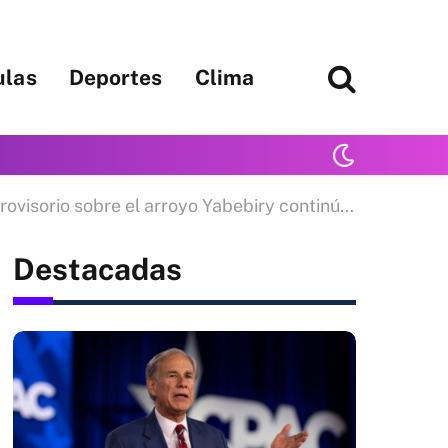
ulas
Deportes
Clima
o sobre el arroyo Yabebiry continúa clausurado por el desborde del cauce
Destacadas