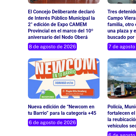
El Concejo Deliberante declaró
Tres detenid
de Interés Público Municipal la
Campo Viera
2° edición de Expo CAMEM
familia, otr
Provincial en el marco del 10º
una plaza y e
aniversario del Nodo Oberá
buscado por 
8 de agosto de 2026
7 de agosto
Nueva edición de “Newcom en
Policía, Muni
tu Barrio” para la categoría +45
fortalecen el
la reubicació
6 de agosto de 2026
vehículos se
6 de agosto