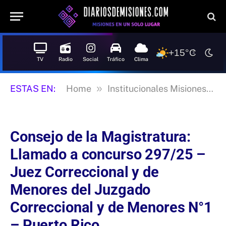
+15°C
TV
Radio
Social
Tráfico
Clima
»
»
ESTAS EN:
Home
Institucionales Misiones
Consejo de la Magistratura:
Llamado a concurso 297/25 –
Juez Correccional y de
Menores del Juzgado
Correccional y de Menores N°1
– Puerto Rico