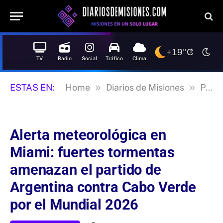
+19°C
TV
Radio
Social
Tráfico
Clima
»
»
ESTAS EN:
Home
Diarios de Misiones
Posadas
Alerta meteorológica en
Miami: fuertes tormentas
amenazan el partido de
Argentina contra Cabo Verde
por el Mundial 2026