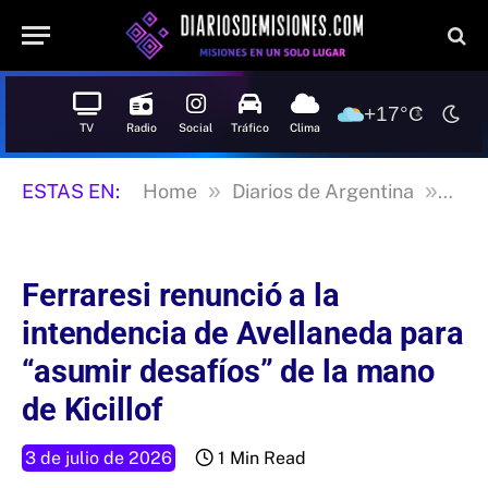
+17°C
TV
Radio
Social
Tráfico
Clima
»
»
ESTAS EN:
Home
Diarios de Argentina
La n
Ferraresi renunció a la
intendencia de Avellaneda para
“asumir desafíos” de la mano
de Kicillof
3 de julio de 2026
1 Min Read