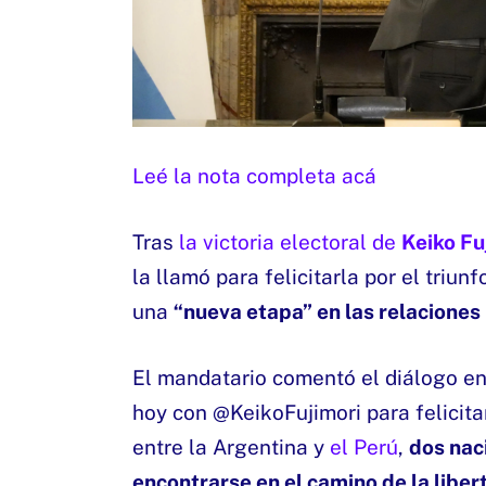
Leé la nota completa acá
Tras
la victoria electoral de
Keiko Fu
la llamó para felicitarla por el triun
una
“nueva etapa” en las relaciones 
El mandatario comentó el diálogo en
hoy con @KeikoFujimori para felicitar
entre la Argentina y
el Perú
,
dos nac
encontrarse en el camino de la liber