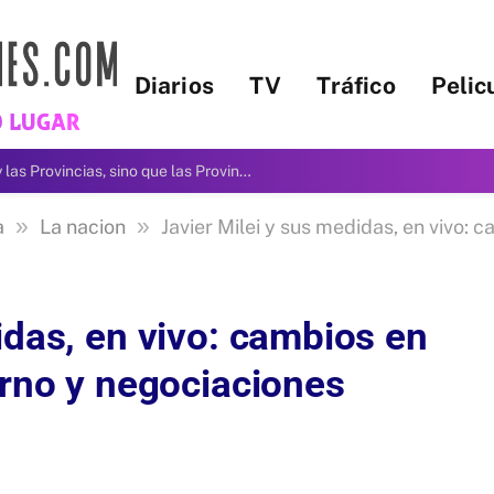
Diarios
TV
Tráfico
Pelic
«Nuestra visión no es la Nación y las Provincias, sino que las Provincias somos la Nación», dijo Passalacqua en la apertura de la Jornada del Consejo Federal de Justicia
»
»
a
La nacion
Javier Milei y sus medidas, en vivo: cambios en 
idas, en vivo: cambios en
erno y negociaciones