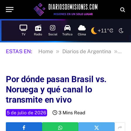
+11°C
TV
Radio
Social
Tráfico
Clima
»
»
ESTAS EN:
Home
Diarios de Argentina
La n
Por dónde pasan Brasil vs.
Noruega y qué canal lo
transmite en vivo
5 de julio de 2026
3 Mins Read