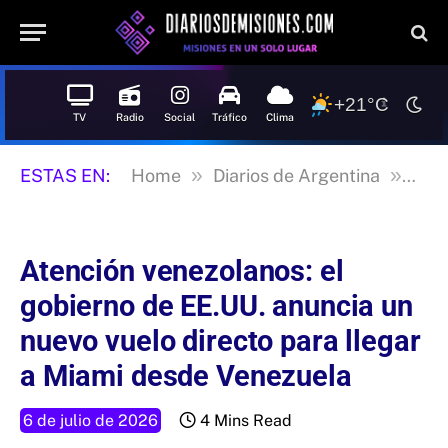
+21°C
TV
Radio
Social
Tráfico
Clima
»
»
ESTAS EN:
Home
Diarios de Argentina
La n
Atención venezolanos: el
gobierno de EE.UU. anuncia un
nuevo vuelo directo para llegar
a Miami desde Venezuela
6 de julio de 2026
4 Mins Read